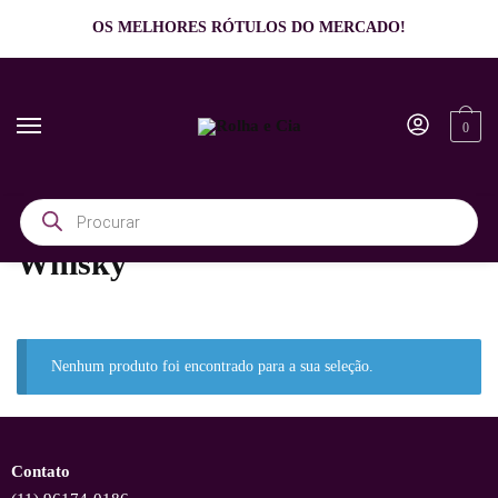
OS MELHORES RÓTULOS DO MERCADO!
0
Início
/
Destilados
/
Whisky
Whisky
Nenhum produto foi encontrado para a sua seleção.
Contato