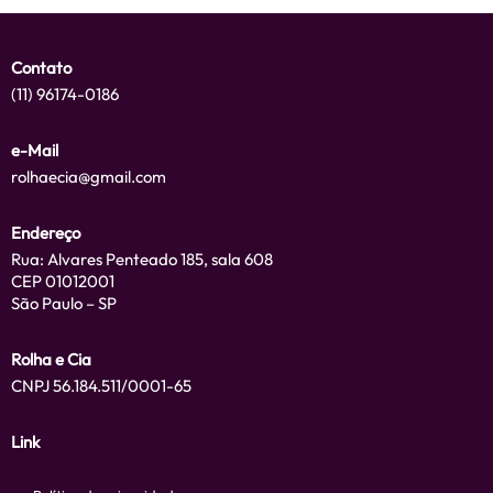
Contato
(11) 96174-0186
e-Mail
rolhaecia@gmail.com
Endereço
Rua: Alvares Penteado 185, sala 608
CEP 01012001
São Paulo – SP
Rolha e Cia
CNPJ 56.184.511/0001-65
Link