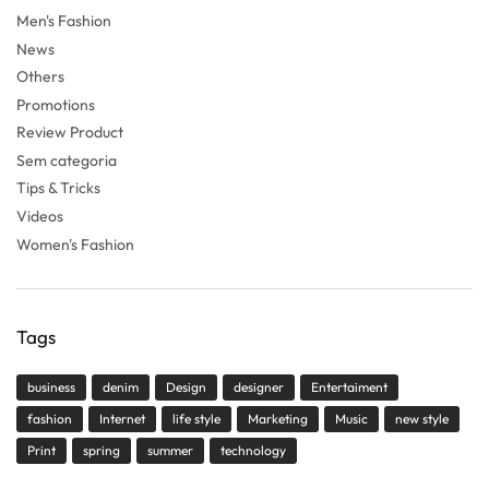
Men's Fashion
News
Others
Promotions
Review Product
Sem categoria
Tips & Tricks
Videos
Women's Fashion
Tags
business
denim
Design
designer
Entertaiment
fashion
Internet
life style
Marketing
Music
new style
Print
spring
summer
technology