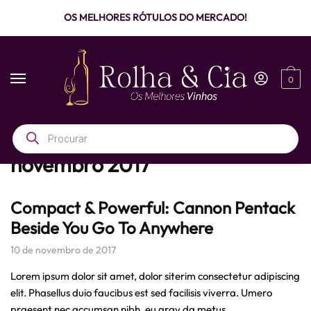
OS MELHORES RÓTULOS DO MERCADO!
0
Início
/
2017
/
novembro
novembro 2017
Compact & Powerful: Cannon Pentack
Beside You Go To Anywhere
10 de novembro de 2017
Lorem ipsum dolor sit amet, dolor siterim consectetur adipiscing
elit. Phasellus duio faucibus est sed facilisis viverra. Umero
praesent nec accumsan nibh, eu grav da metus.