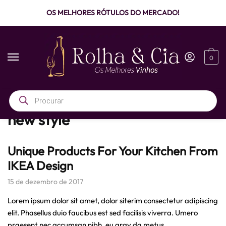
OS MELHORES RÓTULOS DO MERCADO!
0
Início
/
Posts marcados com a tag “new style”
new style
Unique Products For Your Kitchen From
IKEA Design
15 de dezembro de 2017
Lorem ipsum dolor sit amet, dolor siterim consectetur adipiscing
elit. Phasellus duio faucibus est sed facilisis viverra. Umero
praesent nec accumsan nibh, eu grav da metus.