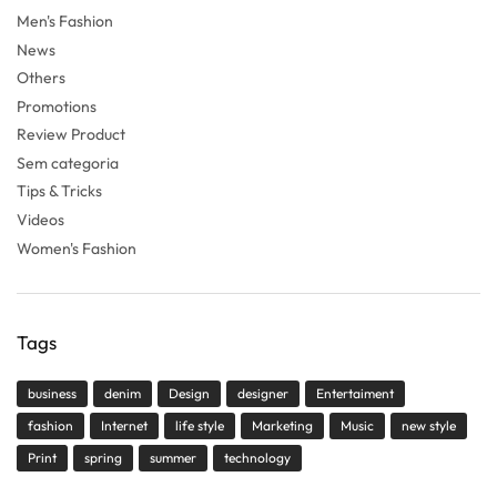
Men's Fashion
News
Others
Promotions
Review Product
Sem categoria
Tips & Tricks
Videos
Women's Fashion
Tags
business
denim
Design
designer
Entertaiment
fashion
Internet
life style
Marketing
Music
new style
Print
spring
summer
technology