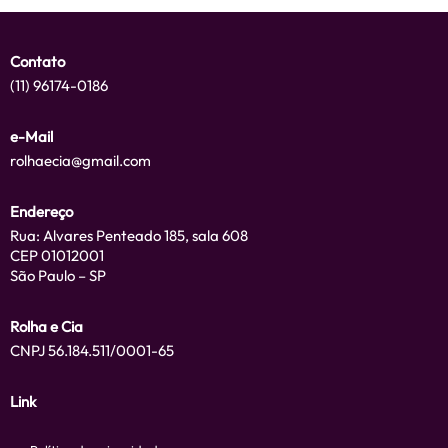
Contato
(11) 96174-0186
e-Mail
rolhaecia@gmail.com
Endereço
Rua: Alvares Penteado 185, sala 608
CEP 01012001
São Paulo – SP
Rolha e Cia
CNPJ 56.184.511/0001-65
Link