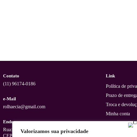
Contato
Link
(11) 96174-0186
Política de priv
Prazo de entreg
e-Mail
Troca e devolu
rolhaecia@gmail.com
Minha conta
Endereço
Rastreio
Rua: Alvares Penteado 185, sala 608
Valorizamos sua privacidade
Sobre nós
CEP 01012001