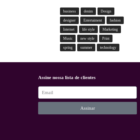
business
denim
Design
designer
Entertaiment
fashion
Internet
life style
Marketing
Music
new style
Print
spring
summer
technology
Assine nossa lista de clientes
Assinar