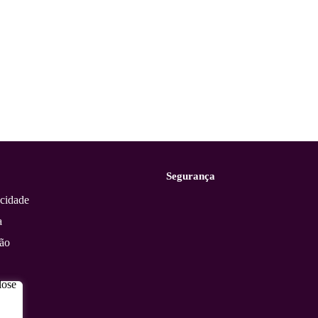
Segurança
acidade
a
ção